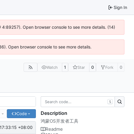
Sign In
js @ 4:89257). Open browser console to see more details. (14)
636). Open browser console to see more details.
1
0
0
Watch
Star
Fork
S
Description
e
Code
鸿蒙OS开发者工具
17:33:15 +08:00
Readme