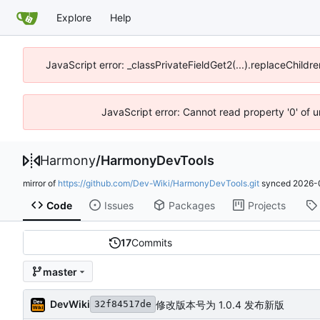
Explore
Help
JavaScript error: _classPrivateFieldGet2(...).replaceChildre
JavaScript error: Cannot read property '0' of 
Harmony
/
HarmonyDevTools
mirror of
https://github.com/Dev-Wiki/HarmonyDevTools.git
synced
2026-
Code
Issues
Packages
Projects
17
Commits
master
DevWiki
修改版本号为 1.0.4 发布新版
32f84517de