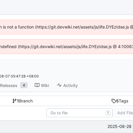
n is not a function (https://git.devwiki.net/assets/js/iife.DYEzIdse.
undefined (https://git.devwiki.net/assets/js/iife.DYEzIdse.js @ 4:100
08-07 05:47:28 +08:00
Releases
Wiki
Activity
4
1
Branch
5
Tags
Add Fil
T
2025-08-28 